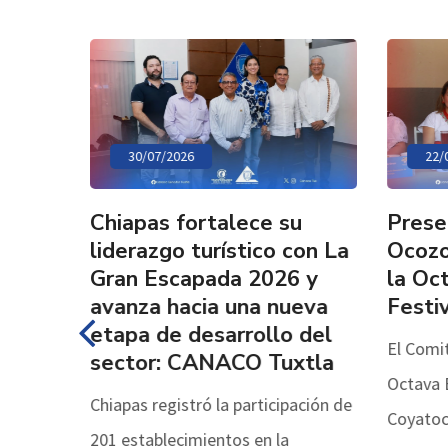
30/07/2026
22/0
Chiapas fortalece su
Prese
liderazgo turístico con La
Ocozo
y el
Gran Escapada 2026 y
la Oct
avanza hacia una nueva
Festiv
etapa de desarrollo del
El Comit
r
sector: CANACO Tuxtla
Octava E
Chiapas registró la participación de
Coyatoc r
er la
201 establecimientos en la