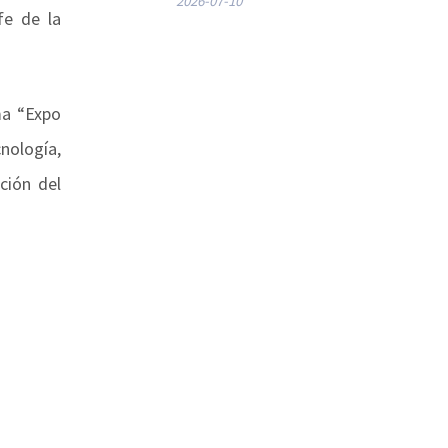
2026-07-10
fe de la
ma “Expo
cnología,
ción del