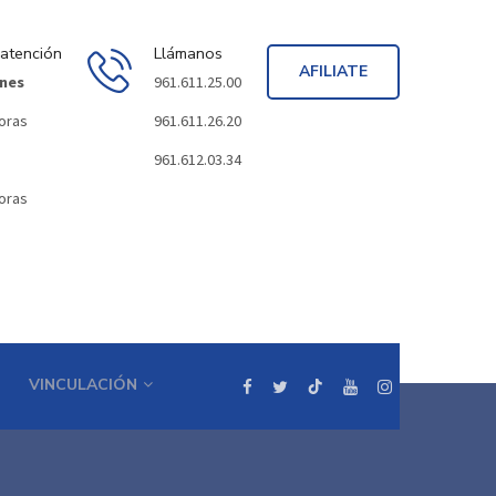
 atención
Llámanos
AFILIATE
rnes
961.611.25.00
horas
961.611.26.20
961.612.03.34
horas
VINCULACIÓN