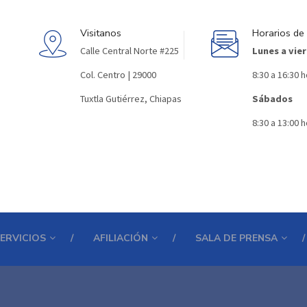
Visitanos
Horarios de
Calle Central Norte #225
Lunes a vie
Col. Centro | 29000
8:30 a 16:30 
Tuxtla Gutiérrez, Chiapas
Sábados
8:30 a 13:00 
ERVICIOS
AFILIACIÓN
SALA DE PRENSA