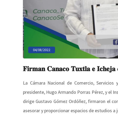
04/08/2022
𝐅𝐢𝐫𝐦𝐚𝐧 𝐂𝐚𝐧𝐚𝐜𝐨 𝐓𝐮𝐱𝐭𝐥𝐚 𝐞 𝐈𝐜𝐡𝐞𝐣𝐚 
La Cámara Nacional de Comercio, Servicios y
presidente, Hugo Armando Porras Pérez, y el In
dirige Gustavo Gómez Ordóñez, firmaron el con
asesorar y proporcionar espacios de estudios a 