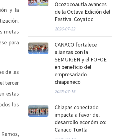
Ocozocoautla avances
ón y la
de la Octava Edición del
Festival Coyatoc
ización.
2026-07-22
os metas
ase para
CANACO fortalece
alianzas con la
SEMUIGEN y el FOFOE
en beneficio del
es de las
empresariado
chiapaneco
l tercer
2026-07-15
en estas
odos los
Chiapas conectado
impacta a favor del
desarrollo económico:
Canaco Tuxtla
r Ramos,