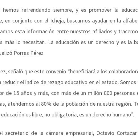
emos refrendando siempre, y es promover la educaci
, en conjunto con el Icheja, buscamos ayudar en la alfabet
damos esta información entre nuestros afiliados y tracem
es más lo necesitan. La educación es un derecho y es la b
ualizó Porras Pérez.
mez, señaló que este convenio “beneficiará a los colaborador
reducir el índice de rezago educativo en el estado. Somos e
tor de 15 años y más, con más de un millón 800 personas 
cas, atendemos al 80% de la población de nuestra región. T
educación es libre, no obligatoria, es un derecho humano”.
el secretario de la cámara empresarial, Octavio Cortaza