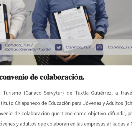
𝐨𝐧𝐯𝐞𝐧𝐢𝐨 𝐝𝐞 𝐜𝐨𝐥𝐚𝐛𝐨𝐫𝐚𝐜𝐢ó𝐧.
 Turismo (Canaco Servytur) de Tuxtla Gutiérrez, a trav
stituto Chiapaneco de Educación para Jóvenes y Adultos (Ich
venio de colaboración que tiene como objetivo difundir, p
jóvenes y adultos que colaboran en las empresas afiliadas a