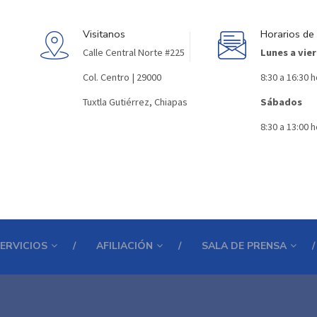
Visitanos
Horarios de
Calle Central Norte #225
Lunes a vie
Col. Centro | 29000
8:30 a 16:30 
Tuxtla Gutiérrez, Chiapas
Sábados
8:30 a 13:00 
ERVICIOS
AFILIACIÓN
SALA DE PRENSA