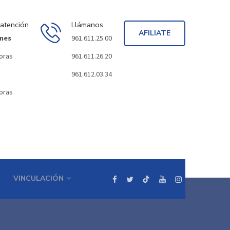
 atención
Llámanos
AFILIATE
rnes
961.611.25.00
horas
961.611.26.20
961.612.03.34
horas
VINCULACIÓN