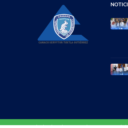
NOTIC
© Todos los derechos reservados CANACO Tuxtla |