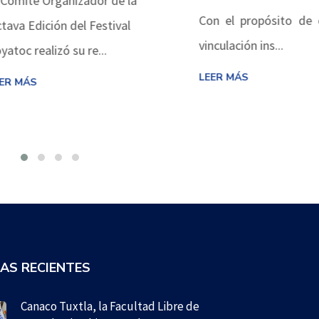
é Organizador de la
Con el propósito de consol
dición del Festival
vinculación ins...
ealizó su re...
LEER MÁS
S
IAS RECIENTES
Canaco Tuxtla, la Facultad Libre de