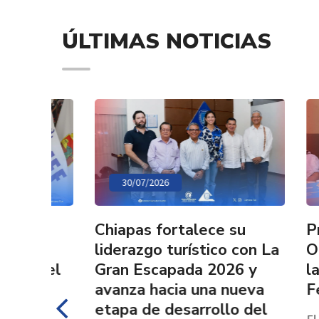
ÚLTIMAS NOTICIAS
30/07/2026
22/0
Chiapas fortalece su
Prese
liderazgo turístico con La
Ocozo
y el
Gran Escapada 2026 y
la Oct
avanza hacia una nueva
Festiv
etapa de desarrollo del