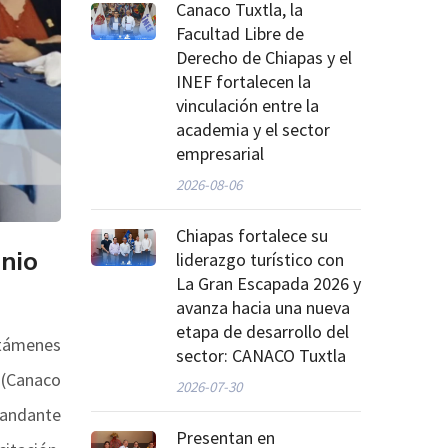
Canaco Tuxtla, la
Facultad Libre de
Derecho de Chiapas y el
INEF fortalecen la
vinculación entre la
academia y el sector
empresarial
2026-08-06
Chiapas fortalece su
enio
liderazgo turístico con
La Gran Escapada 2026 y
avanza hacia una nueva
etapa de desarrollo del
ctámenes
sector: CANACO Tuxtla
 (Canaco
2026-07-30
mandante
Presentan en