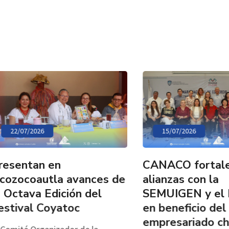
7/2026
15/07/2026
ntan en
CANACO fortalece
coautla avances de
alianzas con la
ava Edición del
SEMUIGEN y el FOF
al Coyatoc
en beneficio del
empresariado chiapa