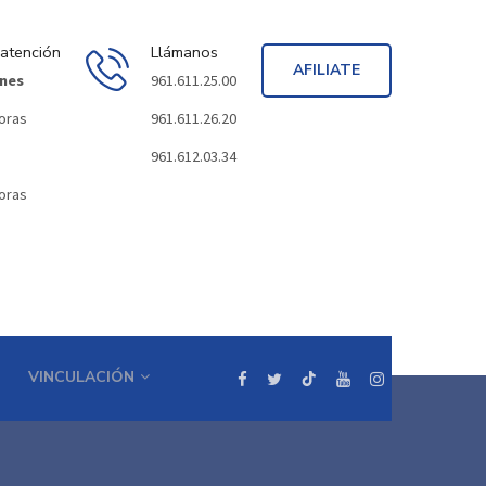
 atención
Llámanos
AFILIATE
rnes
961.611.25.00
horas
961.611.26.20
961.612.03.34
horas
VINCULACIÓN