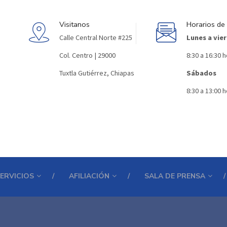
Visitanos
Horarios de
Calle Central Norte #225
Lunes a vie
Col. Centro | 29000
8:30 a 16:30 
Tuxtla Gutiérrez, Chiapas
Sábados
8:30 a 13:00 
ERVICIOS
AFILIACIÓN
SALA DE PRENSA