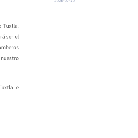
2026-07-10
 Tuxtla.
á ser el
bomberos
 nuestro
Tuxtla e