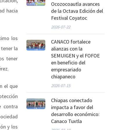
itación,
Ocozocoautla avances
ad hacia
de la Octava Edición del
Festival Coyatoc
2026-07-22
ximo los
CANACO fortalece
tener la
alianzas con la
SEMUIGEN y el FOFOE
os tener
en beneficio del
rez.
empresariado
chiapaneco
n el que
2026-07-15
otección
Chiapas conectado
e contra
impacta a favor del
desarrollo económico:
 sociedad
Canaco Tuxtla
ión y los