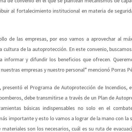
irma de convenio en el que se plantean mecanismos de capac
buir al fortalecimiento institucional en materia de segurid
rollo de las empresas, por eso vamos a aprovechar al má
 cultura de la autoprotección. En este convenio, buscamos 
a informar y difundir los beneficios que ofrecen. Querem
 nuestras empresas y nuestro personal” mencionó Porras Pé
, presentó el Programa de Autoprotección de Incendios, e
bomberos, debe transmitirse a través de un Plan de Autopr
amientas básicas indispensables no solo en el combat
e más importante y esto lo vamos a lograr de la mano con la
é materiales son los necesarios, cuál es su ruta de evacuac