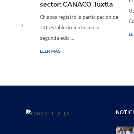
El Comit
r
sector: CANACO Tuxtla
Octava E
Chiapas registró la participación de
Coyatoc r
er la
201 establecimientos en la
LEER MÁ
segunda edici...
LEER MÁS
NOTIC