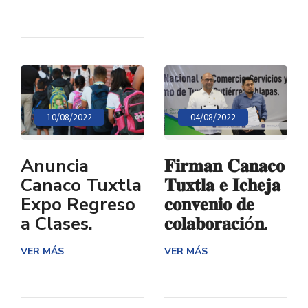
10/08/2022
04/08/2022
Anuncia
𝐅𝐢𝐫𝐦𝐚𝐧 𝐂𝐚𝐧𝐚𝐜𝐨
Canaco Tuxtla
𝐓𝐮𝐱𝐭𝐥𝐚 𝐞 𝐈𝐜𝐡𝐞𝐣𝐚
Expo Regreso
𝐜𝐨𝐧𝐯𝐞𝐧𝐢𝐨 𝐝𝐞
a Clases.
𝐜𝐨𝐥𝐚𝐛𝐨𝐫𝐚𝐜𝐢ó𝐧.
VER MÁS
VER MÁS